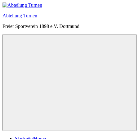
Zum
Inhalt
Abteilung Turnen
springen
Freier Sportverein 1898 e.V. Dortmund
Menü
Startseite/Home