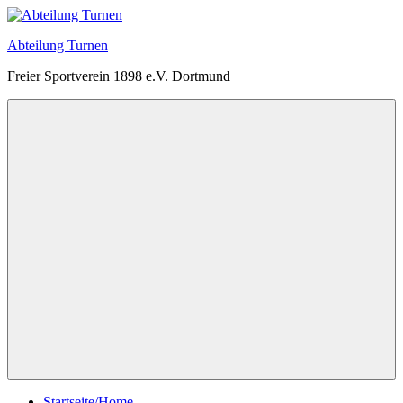
Zum
Inhalt
Abteilung Turnen
springen
Freier Sportverein 1898 e.V. Dortmund
Menü
Startseite/Home