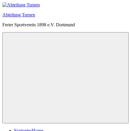
Zum
Inhalt
Abteilung Turnen
springen
Freier Sportverein 1898 e.V. Dortmund
Menü
Startseite/Home