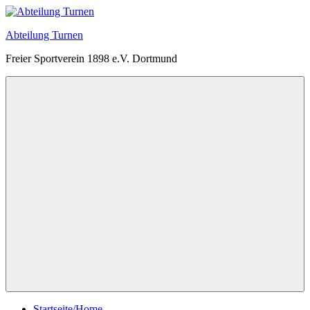
Zum
Inhalt
Abteilung Turnen
springen
Freier Sportverein 1898 e.V. Dortmund
Menü
Startseite/Home