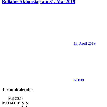
Rollator-Aktionstag am 31. Mai 2019
13. April 2019
fs1898
Terminkalender
Mai 2026
M
D
M
D
F
S
S