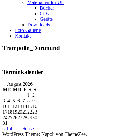
Materialien für ÜL
Bücher
CDs
Geräte
Downloads
Foto-Gallerie
Kontakt
Trampolin_Dortmund
Terminkalender
August 2026
M
D
M
D
F
S
S
1
2
3
4
5
6
7
8
9
10
11
12
13
14
15
16
17
18
19
20
21
22
23
24
25
26
27
28
29
30
31
< Jul
Sep >
WordPress-Theme: Napoli von ThemeZee.