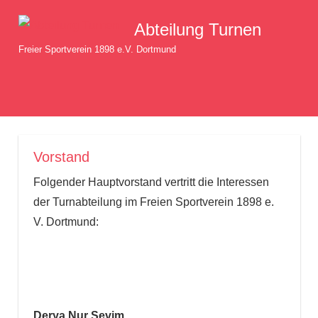
Zum
Abteilung Turnen
Inhalt
springen
Freier Sportverein 1898 e.V. Dortmund
MENÜ
Vorstand
Folgender Hauptvorstand vertritt die Interessen
der Turnabteilung im Freien Sportverein 1898 e.
V. Dortmund:
Derya Nur Sevim