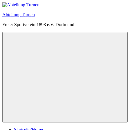
Zum
Inhalt
Abteilung Turnen
springen
Freier Sportverein 1898 e.V. Dortmund
Menü
Startseite/Home