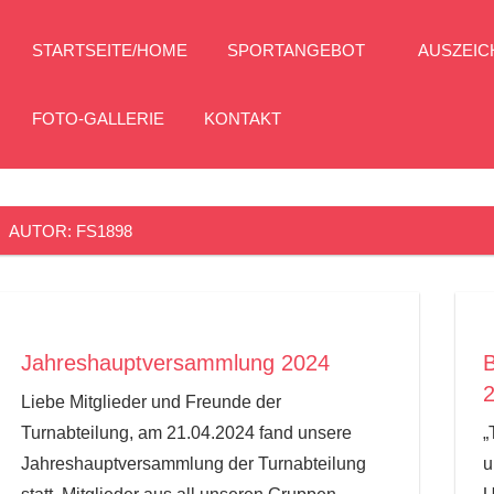
STARTSEITE/HOME
SPORTANGEBOT
AUSZEI
FOTO-GALLERIE
KONTAKT
AUTOR:
FS1898
Jahreshauptversammlung 2024
B
Liebe Mitglieder und Freunde der
Turnabteilung, am 21.04.2024 fand unsere
„
Jahreshauptversammlung der Turnabteilung
u