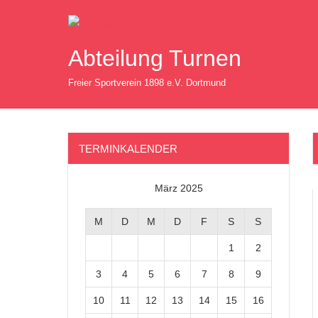
Zum
Inhalt
springen
Abteilung Turnen
Freier Sportverein 1898 e.V. Dortmund
TERMINKALENDER
März 2025
M
D
M
D
F
S
S
1
2
3
4
5
6
7
8
9
10
11
12
13
14
15
16