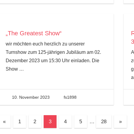
„The Greatest Show“
R
wir möchten euch herzlich zu unserer
Turnshow zum 125-jährigen Jubiläum am 02.
A
Dezember 2023 um 15:30 Uhr einladen. Die
z
Show
…
g
a
10. November 2023
fs1898
Seitennummerierung
Vorherige
Nächs
«
1
2
3
4
5
…
28
»
Beiträge
Beiträ
der