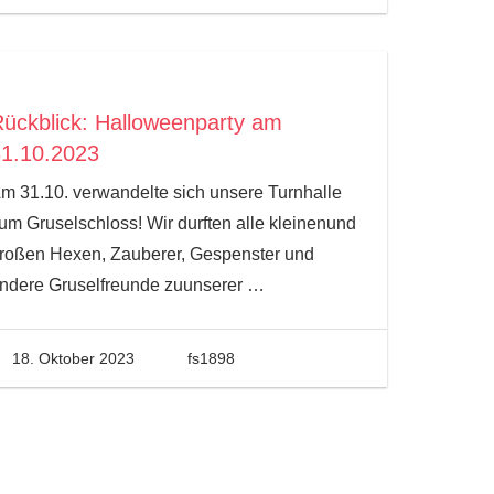
ückblick: Halloweenparty am
31.10.2023
m 31.10. verwandelte sich unsere Turnhalle
um Gruselschloss! Wir durften alle kleinenund
roßen Hexen, Zauberer, Gespenster und
ndere Gruselfreunde zuunserer
…
18. Oktober 2023
fs1898
te
ge