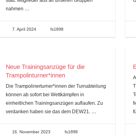
statt. Mitglieder aus all unseren Gruppen
U
nahmen
…
7. April 2024
fs1898
Neue Trainingsanzüge für die
E
Trampolinturner*innen
A
Die Trampolinerturner*innen der Turnabteilung
T
können ab sofort bei Wettkämpfen in
T
einheitlichen Trainingsanzügen auflaufen. Zu
M
verdanken haben sie das dem DEW21.
…
f
16. November 2023
fs1898