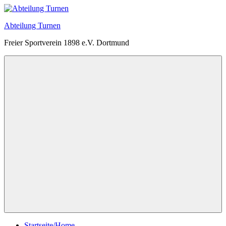
Zum
Inhalt
Abteilung Turnen
springen
Freier Sportverein 1898 e.V. Dortmund
Menü
Startseite/Home