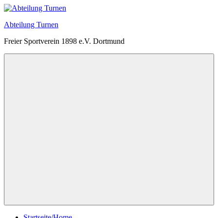
Zum
Inhalt
Abteilung Turnen
springen
Freier Sportverein 1898 e.V. Dortmund
Menü
Startseite/Home