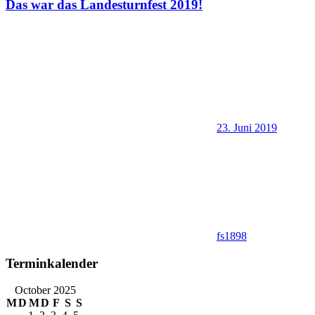
Das war das Landesturnfest 2019!
23. Juni 2019
fs1898
Terminkalender
October 2025
M
D
M
D
F
S
S