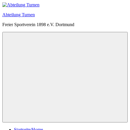
Zum
Inhalt
Abteilung Turnen
springen
Freier Sportverein 1898 e.V. Dortmund
Menü
Startseite/Home