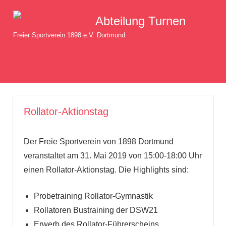
Zum
Abteilung Turnen
Inhalt
springen
Freier Sportverein 1898 e.V. Dortmund
MENÜ
Rollator-Aktionstag
Der Freie Sportverein von 1898 Dortmund
veranstaltet am 31. Mai 2019 von 15:00-18:00 Uhr
einen Rollator-Aktionstag. Die Highlights sind:
Probetraining Rollator-Gymnastik
Rollatoren Bustraining der DSW21
Erwerb des Rollator-Führerscheins