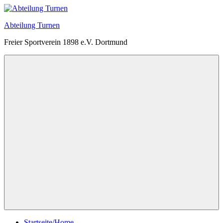
Zum
Inhalt
Abteilung Turnen
springen
Freier Sportverein 1898 e.V. Dortmund
Menü
Startseite/Home