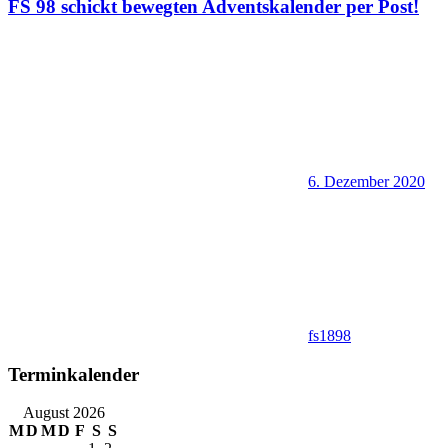
FS 98 schickt bewegten Adventskalender per Post!
6. Dezember 2020
fs1898
Terminkalender
August 2026
M
D
M
D
F
S
S