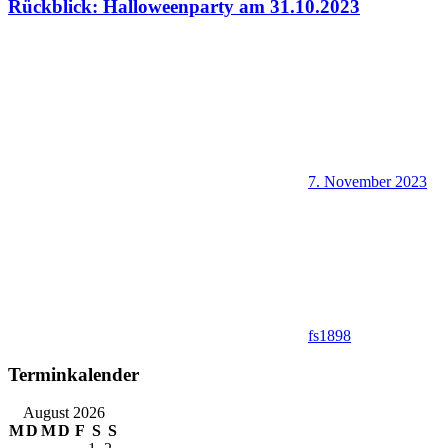
Rückblick: Halloweenparty am 31.10.2023
7. November 2023
fs1898
Terminkalender
August 2026
M
D
M
D
F
S
S