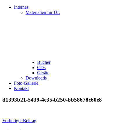
Internes
Materialien für ÜL
Bücher
CDs
Geräte
Downloads
Foto-Gallerie
Kontakt
d1393b21-5439-4e35-b250-bb58678c60e8
Beitragsnavigation
Vorheriger Beitrag