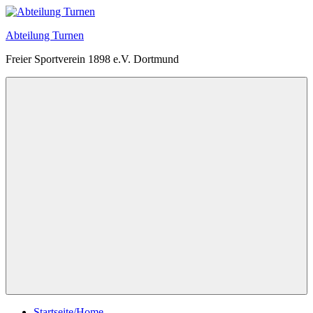
Zum
Inhalt
Abteilung Turnen
springen
Freier Sportverein 1898 e.V. Dortmund
Menü
Startseite/Home