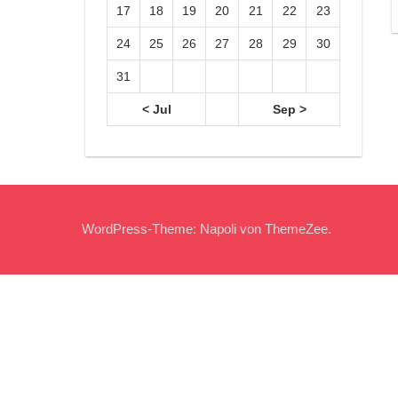
17
18
19
20
21
22
23
24
25
26
27
28
29
30
31
< Jul
Sep >
WordPress-Theme: Napoli von ThemeZee.