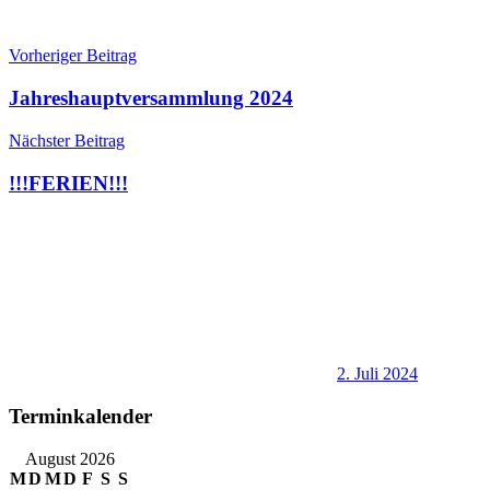
Beitragsnavigation
Vorheriger Beitrag
Jahreshauptversammlung 2024
Nächster Beitrag
!!!FERIEN!!!
2. Juli 2024
Terminkalender
August 2026
M
D
M
D
F
S
S