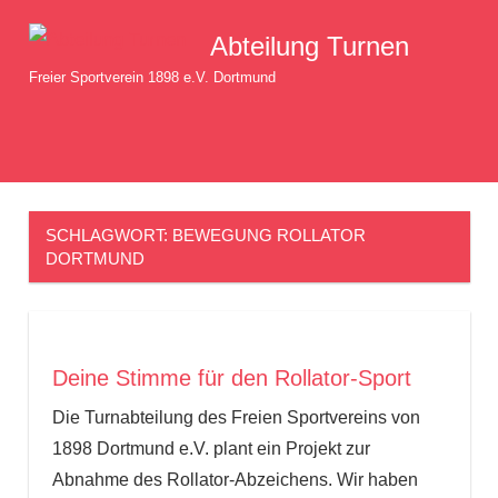
Zum
Abteilung Turnen
Inhalt
springen
Freier Sportverein 1898 e.V. Dortmund
MENÜ
SCHLAGWORT:
BEWEGUNG ROLLATOR
DORTMUND
Deine Stimme für den Rollator-Sport
Die Turnabteilung des Freien Sportvereins von
1898 Dortmund e.V. plant ein Projekt zur
Abnahme des Rollator-Abzeichens. Wir haben