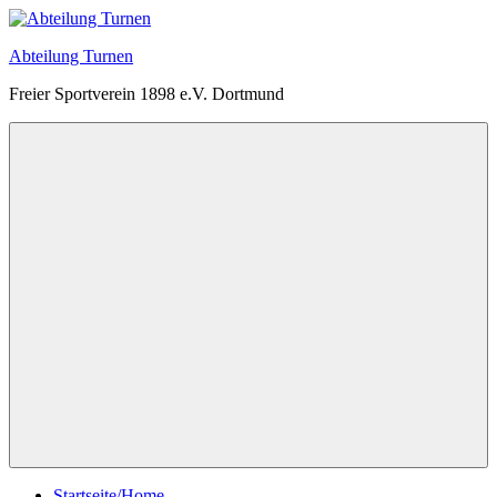
Zum
Inhalt
Abteilung Turnen
springen
Freier Sportverein 1898 e.V. Dortmund
Menü
Startseite/Home