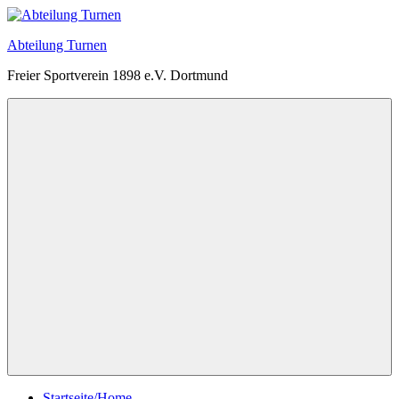
Zum
Inhalt
Abteilung Turnen
springen
Freier Sportverein 1898 e.V. Dortmund
Menü
Startseite/Home