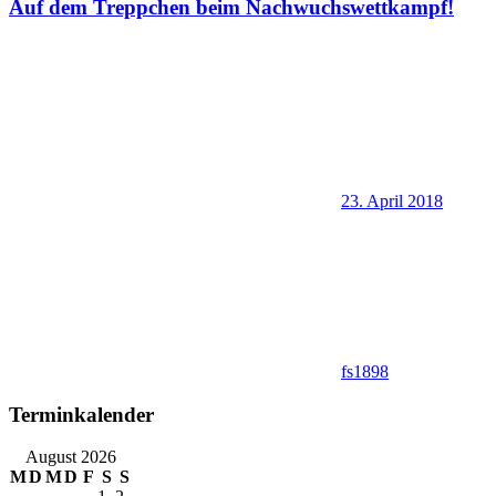
Auf dem Treppchen beim Nachwuchswettkampf!
23. April 2018
fs1898
Terminkalender
August 2026
M
D
M
D
F
S
S