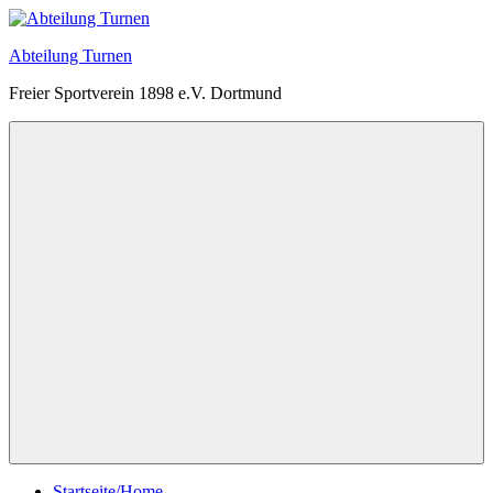
Zum
Inhalt
Abteilung Turnen
springen
Freier Sportverein 1898 e.V. Dortmund
Menü
Startseite/Home