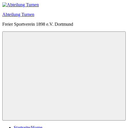
Zum
Inhalt
Abteilung Turnen
springen
Freier Sportverein 1898 e.V. Dortmund
Menü
Startseite/Home