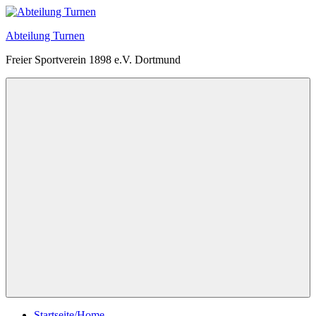
Zum
Inhalt
Abteilung Turnen
springen
Freier Sportverein 1898 e.V. Dortmund
Menü
Startseite/Home