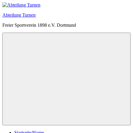
Zum
Inhalt
Abteilung Turnen
springen
Freier Sportverein 1898 e.V. Dortmund
Menü
Startseite/Home