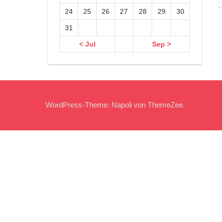
24
25
26
27
28
29
30
31
< Jul
Sep >
WordPress-Theme: Napoli von ThemeZee.