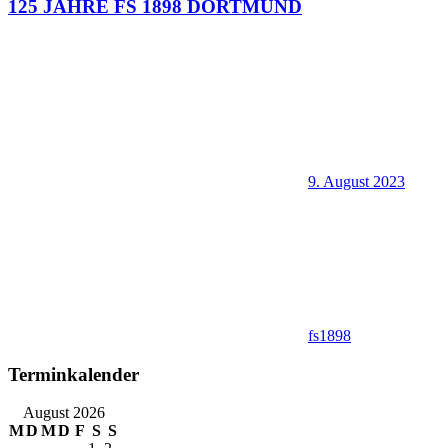
125 JAHRE FS 1898 DORTMUND
9. August 2023
fs1898
Terminkalender
August 2026
M
D
M
D
F
S
S