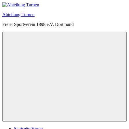
Zum
Inhalt
Abteilung Turnen
springen
Freier Sportverein 1898 e.V. Dortmund
Menü
Startseite/Home